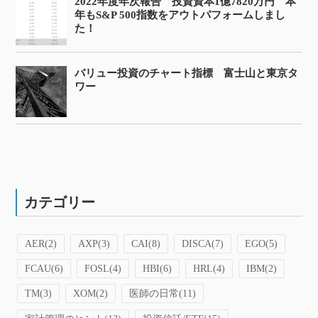
2022年度年次報告 投資資本1億7820万円 本
年もS&P 500指数をアウトパフォームしまし
た！
バリュー投資のチャート指標 富士山と東京タ
ワー
カテゴリー
AER
(2)
AXP
(3)
CAI
(8)
DISCA
(7)
EGO
(5)
FCAU
(6)
FOSL
(4)
HBI
(6)
HRL
(4)
IBM
(2)
TM
(3)
XOM
(2)
医師の日常
(11)