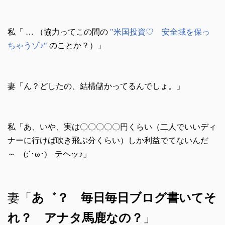
私「 … （協力ってこの間の
"米国投資♡ 安全域を保っ
ちゃうゾ♪"
のことか？）」
妻「ん？どしたの、結構儲かってるんでしょ。」
私「あ、いや、実は〇〇〇〇〇円くらい（二人でいいディ
ナーに行けば吹き飛ぶ分くらい）しか利益でてないんだ
～ (;´･ω･) テヘッ♪」
妻「
あ゛？ 毎日毎日ブログ書いてそ
れ？ アナタ馬鹿なの？
」