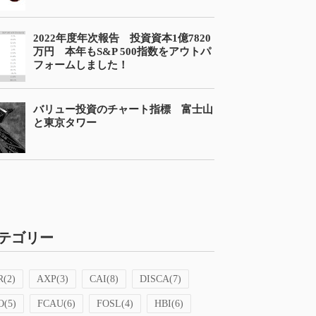
2022年度年次報告 投資資本1億7820
万円 本年もS&P 500指数をアウトパ
フォームしました！
バリュー投資のチャート指標 富士山
と東京タワー
テゴリー
R
(2)
AXP
(3)
CAI
(8)
DISCA
(7)
O
(5)
FCAU
(6)
FOSL
(4)
HBI
(6)