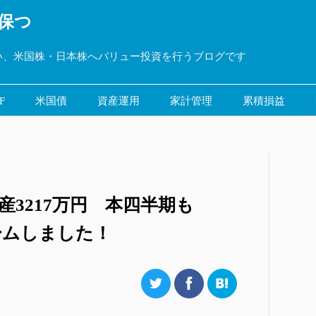
保つ
い、米国株・日本株へバリュー投資を行うブログです
F
米国債
資産運用
家計管理
累積損益
資産3217万円 本四半期も
ームしました！