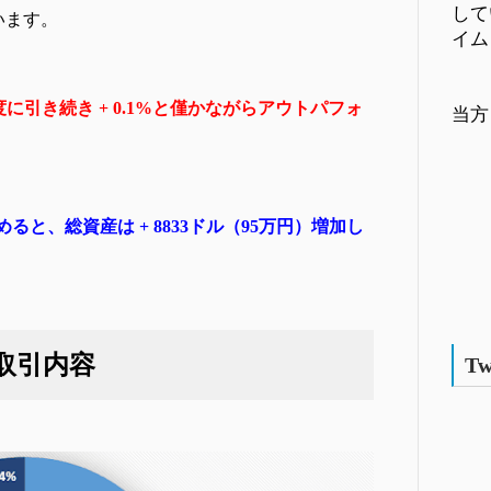
して
います。
イム
度に引き続き
+ 0.1%と僅かながらアウトパフォ
当方
と、総資産は + 8833ドル（95万円）増加し
取引内容
Tw