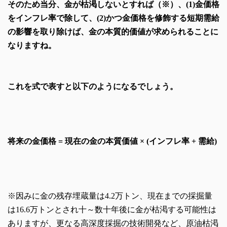
そのため当分、金が枯渇しないとすれば（※）、(1)金価格
をインフレ率で除して、(2)かつ金価格を修飾する短期需給
の影響を取り除けば、金の本質的価値が求められることに
なりますね。
これを式で表すと以下のようになるでしょう。
将来の金価格 = 現在の
金の本質価値 × (
インフレ率 + 需給)
※因みに金の残存埋蔵量は4.2万トン、現在までの採掘量
は16.6万トンとされ十～数十年後に金が枯渇する可能性は
ありますが、更なる高深度採掘の技術開発など、原油枯渇